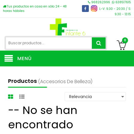
968262996
638517615
Tus productos en casa en sólo 24 - 48
L-V: 9.30 - 20:30 / S:
horas hábiles
9.30 - 13:15
0
MENÚ
Productos
(accesorios De Belleza)
-- No se han
encontrado