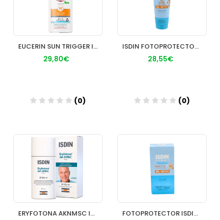
EUCERIN SUN TRIGGER INFANTIL SPF50+ 250M
ISDIN FOTOPROTECTOR EXTREM 50+ PEDI 250M
29,80€
28,55€
(0)
(0)
Añadir
Añadir
ERYFOTONA AKNMSC ISDIN FLUIDO 50 ML
FOTOPROTECTOR ISDIN PED MINERAL BABY 50+