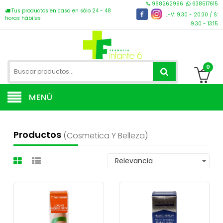
968262996
638517615
Tus productos en casa en sólo 24 - 48
L-V: 9.30 - 20:30 / S:
horas hábiles
9.30 - 13:15
0
MENÚ
Productos
(cosmetica Y Belleza)