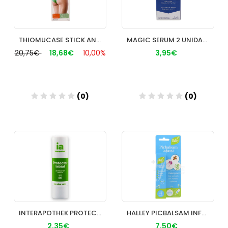
THIOMUCASE STICK ANTICELULITICO 75 ML.
MAGIC SERUM 2 UNIDADES 2ML CAMALEON
20,75€
18,68€
10,00%
3,95€
(0)
(0)
Añadir
Añadir
INTERAPOTHEK PROTECTOR LABIAL ALOE SPF20
HALLEY PICBALSAM INFANTIL 1 ROLL ON 12 ml
2,35€
7,50€